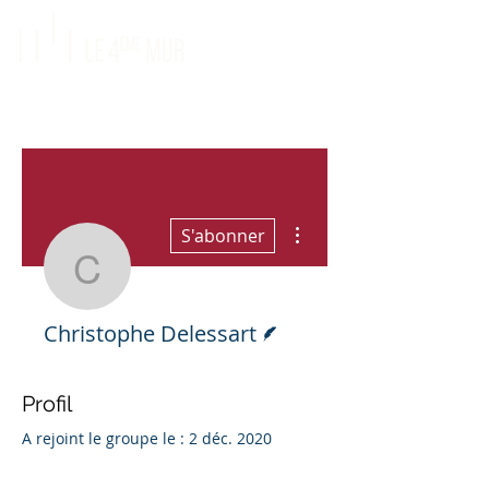
Plus d'actions
S'abonner
Christophe Delessart
Écrivain
Christophe Delessart
Profil
A rejoint le groupe le : 2 déc. 2020