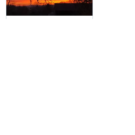
21 févr. 2022
∙
1
min
De l'importance du
silence...
Un spectateur
complimentait Lucien
Guitry : — Quand vous
dites le texte, monsieur
Guitry, vous êtes
merveilleux...mais c'est
dans les...
55
0
3
Voir plus