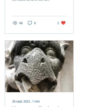
question » - aurait pu
susurrer Démosthène s'il
avait été un brin...
66
0
2
26 sept. 2022
∙
1
min