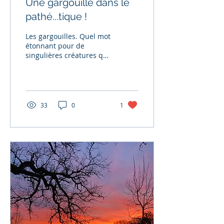
Une gargouille dans le
pathé...tique !
Les gargouilles. Quel mot
étonnant pour de
singulières créatures qui
ornent l'affolante
verticalité de nos
cathédrales !
Provoquantes et...
33
0
1