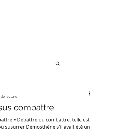
Valjean
Plus
Se connecter
 de lecture
rsus combattre
ttre « Débattre ou combattre, telle est
 pu susurrer Démosthène s'il avait été un