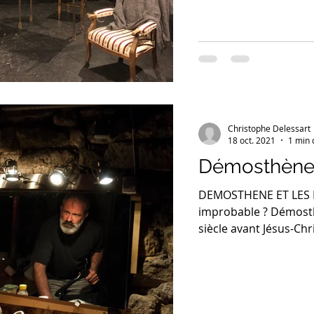
Christophe Delessart
18 oct. 2021
1 min 
Démosthène e
DEMOSTHENE ET LES F
improbable ? Démosth
siècle avant Jésus-Chris